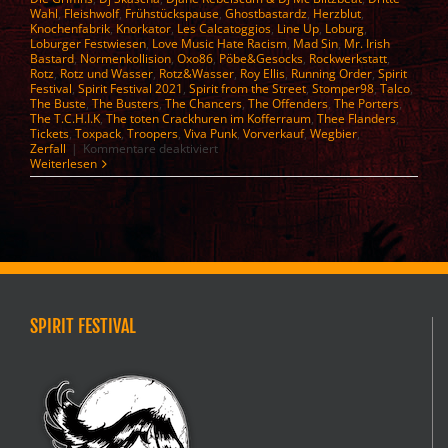
Wahl
,
Fleishwolf
,
Frühstückspause
,
Ghostbastardz
,
Herzblut
,
Knochenfabrik
,
Knorkator
,
Les Calcatoggios
,
Line Up
,
Loburg
,
Loburger Festwiesen
,
Love Music Hate Racism
,
Mad Sin
,
Mr. Irish
Bastard
,
Normenkollision
,
Oxo86
,
Pöbe&Gesocks
,
Rockwerkstatt
,
Rotz
,
Rotz und Wasser
,
Rotz&Wasser
,
Roy Ellis
,
Running Order
,
Spirit
Festival
,
Spirit Festival 2021
,
Spirit from the Street
,
Stomper98
,
Talco
,
The Buste
,
The Busters
,
The Chancers
,
The Offenders
,
The Porters
,
The T.C.H.I.K
,
The toten Crackhuren im Kofferraum
,
Thee Flanders
,
Tickets
,
Toxpack
,
Troopers
,
Viva Punk
,
Vorverkauf
,
Wegbier
,
für
Zerfall
|
Kommentare deaktiviert
Spirit
Weiterlesen
Festival
2026
–
Line
up
SPIRIT FESTIVAL