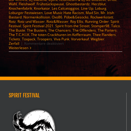
Wahl
,
Fleishwolf
,
Frühstückspause
,
Ghostbastardz
,
Herzblut
,
Knochenfabrik
,
Knorkator
,
Les Calcatoggios
,
Line Up
,
Loburg
,
Loburger Festwiesen
,
Love Music Hate Racism
,
Mad Sin
,
Mr. Irish
Bastard
,
Normenkollision
,
Oxo86
,
Pöbe&Gesocks
,
Rockwerkstatt
,
Rotz
,
Rotz und Wasser
,
Rotz&Wasser
,
Roy Ellis
,
Running Order
,
Spirit
Festival
,
Spirit Festival 2021
,
Spirit from the Street
,
Stomper98
,
Talco
,
The Buste
,
The Busters
,
The Chancers
,
The Offenders
,
The Porters
,
The T.C.H.I.K
,
The toten Crackhuren im Kofferraum
,
Thee Flanders
,
Tickets
,
Toxpack
,
Troopers
,
Viva Punk
,
Vorverkauf
,
Wegbier
,
für
Zerfall
|
Kommentare deaktiviert
Spirit
Weiterlesen
Festival
2026
–
Line
up
SPIRIT FESTIVAL