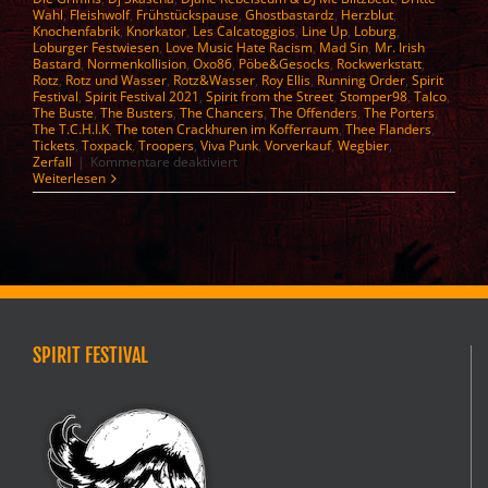
Wahl
,
Fleishwolf
,
Frühstückspause
,
Ghostbastardz
,
Herzblut
,
Knochenfabrik
,
Knorkator
,
Les Calcatoggios
,
Line Up
,
Loburg
,
Loburger Festwiesen
,
Love Music Hate Racism
,
Mad Sin
,
Mr. Irish
Bastard
,
Normenkollision
,
Oxo86
,
Pöbe&Gesocks
,
Rockwerkstatt
,
Rotz
,
Rotz und Wasser
,
Rotz&Wasser
,
Roy Ellis
,
Running Order
,
Spirit
Festival
,
Spirit Festival 2021
,
Spirit from the Street
,
Stomper98
,
Talco
,
The Buste
,
The Busters
,
The Chancers
,
The Offenders
,
The Porters
,
The T.C.H.I.K
,
The toten Crackhuren im Kofferraum
,
Thee Flanders
,
Tickets
,
Toxpack
,
Troopers
,
Viva Punk
,
Vorverkauf
,
Wegbier
,
für
Zerfall
|
Kommentare deaktiviert
Spirit
Weiterlesen
Festival
2026
–
Line
up
SPIRIT FESTIVAL