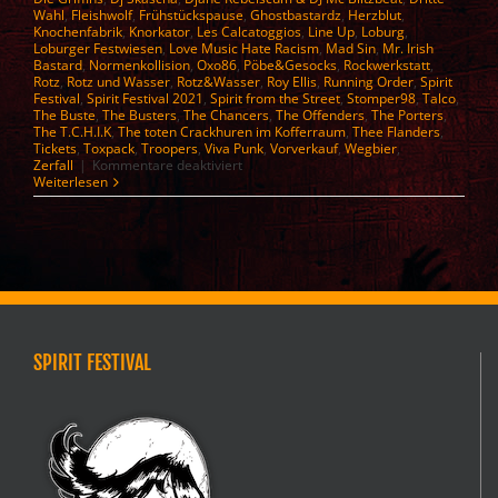
Wahl
,
Fleishwolf
,
Frühstückspause
,
Ghostbastardz
,
Herzblut
,
Knochenfabrik
,
Knorkator
,
Les Calcatoggios
,
Line Up
,
Loburg
,
Loburger Festwiesen
,
Love Music Hate Racism
,
Mad Sin
,
Mr. Irish
Bastard
,
Normenkollision
,
Oxo86
,
Pöbe&Gesocks
,
Rockwerkstatt
,
Rotz
,
Rotz und Wasser
,
Rotz&Wasser
,
Roy Ellis
,
Running Order
,
Spirit
Festival
,
Spirit Festival 2021
,
Spirit from the Street
,
Stomper98
,
Talco
,
The Buste
,
The Busters
,
The Chancers
,
The Offenders
,
The Porters
,
The T.C.H.I.K
,
The toten Crackhuren im Kofferraum
,
Thee Flanders
,
Tickets
,
Toxpack
,
Troopers
,
Viva Punk
,
Vorverkauf
,
Wegbier
,
für
Zerfall
|
Kommentare deaktiviert
Spirit
Weiterlesen
Festival
2026
–
Line
up
SPIRIT FESTIVAL