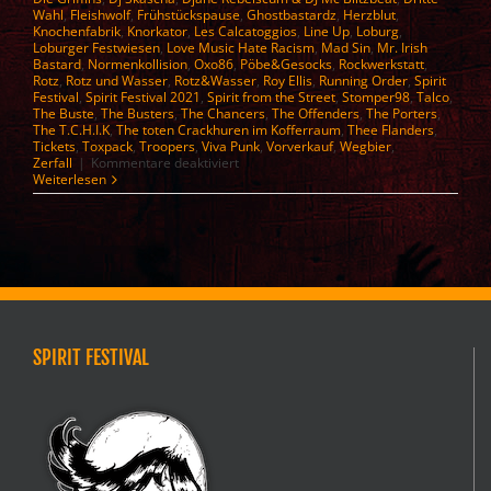
Wahl
,
Fleishwolf
,
Frühstückspause
,
Ghostbastardz
,
Herzblut
,
Knochenfabrik
,
Knorkator
,
Les Calcatoggios
,
Line Up
,
Loburg
,
Loburger Festwiesen
,
Love Music Hate Racism
,
Mad Sin
,
Mr. Irish
Bastard
,
Normenkollision
,
Oxo86
,
Pöbe&Gesocks
,
Rockwerkstatt
,
Rotz
,
Rotz und Wasser
,
Rotz&Wasser
,
Roy Ellis
,
Running Order
,
Spirit
Festival
,
Spirit Festival 2021
,
Spirit from the Street
,
Stomper98
,
Talco
,
The Buste
,
The Busters
,
The Chancers
,
The Offenders
,
The Porters
,
The T.C.H.I.K
,
The toten Crackhuren im Kofferraum
,
Thee Flanders
,
Tickets
,
Toxpack
,
Troopers
,
Viva Punk
,
Vorverkauf
,
Wegbier
,
für
Zerfall
|
Kommentare deaktiviert
Spirit
Weiterlesen
Festival
2026
–
Line
up
SPIRIT FESTIVAL