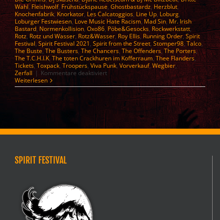
Wahl
,
Fleishwolf
,
Frühstückspause
,
Ghostbastardz
,
Herzblut
,
Knochenfabrik
,
Knorkator
,
Les Calcatoggios
,
Line Up
,
Loburg
,
Loburger Festwiesen
,
Love Music Hate Racism
,
Mad Sin
,
Mr. Irish
Bastard
,
Normenkollision
,
Oxo86
,
Pöbe&Gesocks
,
Rockwerkstatt
,
Rotz
,
Rotz und Wasser
,
Rotz&Wasser
,
Roy Ellis
,
Running Order
,
Spirit
Festival
,
Spirit Festival 2021
,
Spirit from the Street
,
Stomper98
,
Talco
,
The Buste
,
The Busters
,
The Chancers
,
The Offenders
,
The Porters
,
The T.C.H.I.K
,
The toten Crackhuren im Kofferraum
,
Thee Flanders
,
Tickets
,
Toxpack
,
Troopers
,
Viva Punk
,
Vorverkauf
,
Wegbier
,
für
Zerfall
|
Kommentare deaktiviert
Spirit
Weiterlesen
Festival
2026
–
Line
up
SPIRIT FESTIVAL