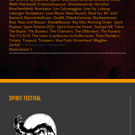
Wahl
,
Fleishwolf
,
Frühstückspause
,
Ghostbastardz
,
Herzblut
,
Knochenfabrik
,
Knorkator
,
Les Calcatoggios
,
Line Up
,
Loburg
,
Loburger Festwiesen
,
Love Music Hate Racism
,
Mad Sin
,
Mr. Irish
Bastard
,
Normenkollision
,
Oxo86
,
Pöbe&Gesocks
,
Rockwerkstatt
,
Rotz
,
Rotz und Wasser
,
Rotz&Wasser
,
Roy Ellis
,
Running Order
,
Spirit
Festival
,
Spirit Festival 2021
,
Spirit from the Street
,
Stomper98
,
Talco
,
The Buste
,
The Busters
,
The Chancers
,
The Offenders
,
The Porters
,
The T.C.H.I.K
,
The toten Crackhuren im Kofferraum
,
Thee Flanders
,
Tickets
,
Toxpack
,
Troopers
,
Viva Punk
,
Vorverkauf
,
Wegbier
,
für
Zerfall
|
Kommentare deaktiviert
Spirit
Weiterlesen
Festival
2026
–
Line
up
SPIRIT FESTIVAL